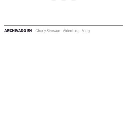
ARCHIVADO EN
Charly Sinewan
·
Videoblog
·
Vlog