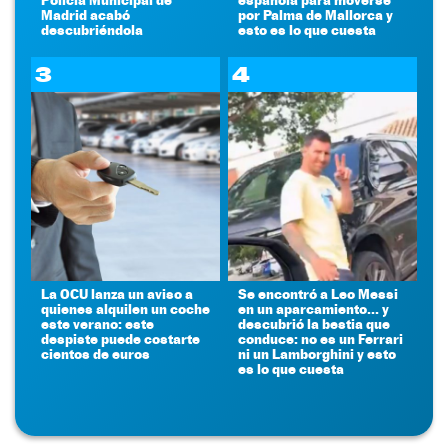
Madrid acabó
por Palma de Mallorca y
descubriéndola
esto es lo que cuesta
3
4
La OCU lanza un aviso a
Se encontró a Leo Messi
quienes alquilen un coche
en un aparcamiento... y
este verano: este
descubrió la bestia que
despiste puede costarte
conduce: no es un Ferrari
cientos de euros
ni un Lamborghini y esto
es lo que cuesta