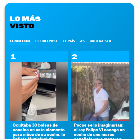
LO MÁS
VISTO
ELMOTOR
EL HUFFPOST
EL PAÍS
AS
CADENA SER
1
2
Ocultaba 30 bolsas de
Pocos se lo imaginarían:
cocaína en este elemento
el rey Felipe VI escoge un
para niños de su coche: la
coche de una marca
Policía Municipal de
española para moverse