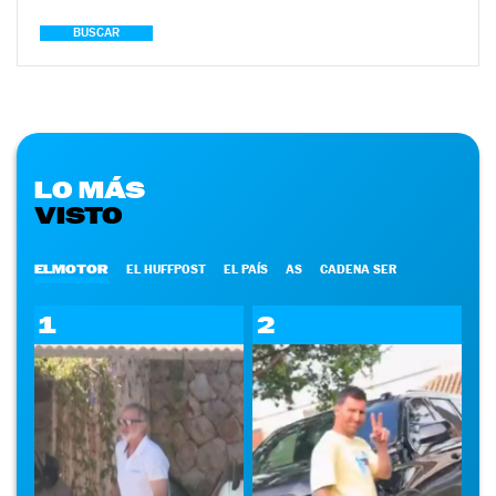
BUSCAR
LO MÁS
VISTO
ELMOTOR
EL HUFFPOST
EL PAÍS
AS
CADENA SER
1
2