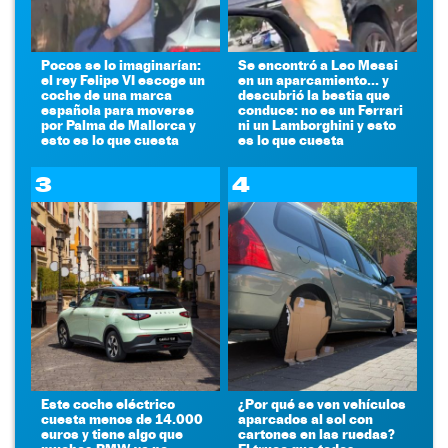
Pocos se lo imaginarían:
Se encontró a Leo Messi
el rey Felipe VI escoge un
en un aparcamiento... y
coche de una marca
descubrió la bestia que
española para moverse
conduce: no es un Ferrari
por Palma de Mallorca y
ni un Lamborghini y esto
esto es lo que cuesta
es lo que cuesta
3
4
Este coche eléctrico
¿Por qué se ven vehículos
cuesta menos de 14.000
aparcados al sol con
euros y tiene algo que
cartones en las ruedas?