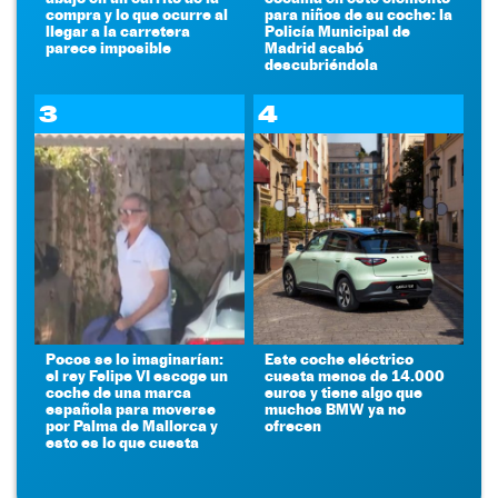
compra y lo que ocurre al
para niños de su coche: la
llegar a la carretera
Policía Municipal de
parece imposible
Madrid acabó
descubriéndola
3
4
Pocos se lo imaginarían:
Este coche eléctrico
el rey Felipe VI escoge un
cuesta menos de 14.000
coche de una marca
euros y tiene algo que
española para moverse
muchos BMW ya no
por Palma de Mallorca y
ofrecen
esto es lo que cuesta