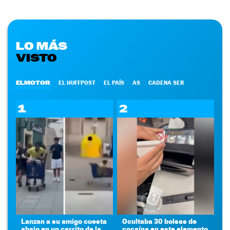
LO MÁS
VISTO
ELMOTOR
EL HUFFPOST
EL PAÍS
AS
CADENA SER
1
2
Lanzan a su amigo cuesta
Ocultaba 30 bolsas de
abajo en un carrito de la
cocaína en este elemento