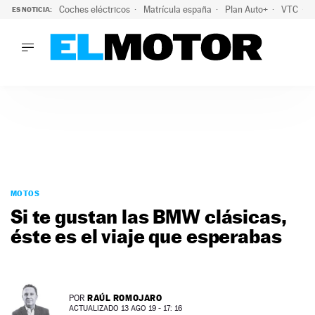
Coches eléctricos
Matrícula españa
Plan Auto+
VTC
ES NOTICIA:
LO ÚLTIMO
La Lista Blanca del Programa Auto+: todos los coches eléct
LO ÚLTIMO
La Lista Blanca del Programa Auto+: todos los coches eléctr
ACTUALIDAD
ELÉCTRICOS
CONDUCIR
PRUEBAS
Saltar
VIRALES
al
MOTOS
PODCAST
contenido
Si te gustan las BMW clásicas,
MOTOS
éste es el viaje que esperabas
TECNOLOGÍA
SUPERCOCHES
MOTORTV
PREMIOS
RAÚL ROMOJARO
POR
SERVICIOS
ACTUALIZADO 13 AGO 19 - 17: 16