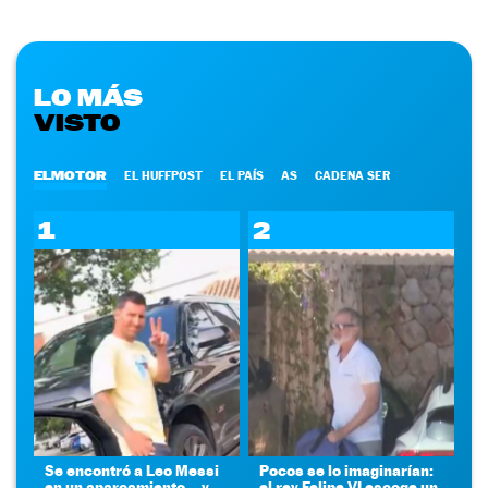
LO MÁS
VISTO
ELMOTOR
EL HUFFPOST
EL PAÍS
AS
CADENA SER
1
2
Se encontró a Leo Messi
Pocos se lo imaginarían:
en un aparcamiento... y
el rey Felipe VI escoge un