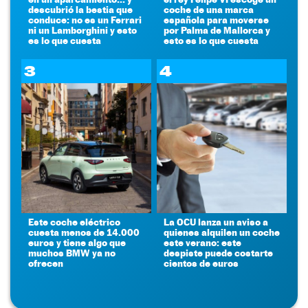
descubrió la bestia que
coche de una marca
conduce: no es un Ferrari
española para moverse
ni un Lamborghini y esto
por Palma de Mallorca y
es lo que cuesta
esto es lo que cuesta
3
4
Este coche eléctrico
La OCU lanza un aviso a
cuesta menos de 14.000
quienes alquilen un coche
euros y tiene algo que
este verano: este
muchos BMW ya no
despiste puede costarte
ofrecen
cientos de euros