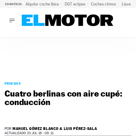
Alquilar coche Ibiza
DGT eclipse
Coches chinos
Llaves 
ES NOTICIA:
LO ÚLTIMO
El probable colapso tras el eclipse: la DGT prevé un millón 
LO ÚLTIMO
El probable colapso tras el eclipse: la DGT prevé un millón 
ACTUALIDAD
ELÉCTRICOS
CONDUCIR
PRUEBAS
Saltar
VIRALES
al
PRUEBAS
PODCAST
contenido
Cuatro berlinas con aire cupé:
MOTOS
conducción
TECNOLOGÍA
SUPERCOCHES
MOTORTV
PREMIOS
MANUEL GÓMEZ BLANCO & LUIS PÉREZ-SALA
POR
SERVICIOS
ACTUALIZADO 23 JUL 18 - 09: 11