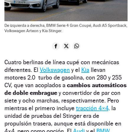
De izquierda a derecha, BMW Serie 4 Gran Coupé, Audi A5 Sportback,
Volkswagen Arteon y Kia Stinger.
Cuatro berlinas de línea cupé con mecánicas
diferentes. El
Volkswagen
y el
Kia
llevan
motores 2.0 turbo de gasolina, con 280 y 255
CV, que van acoplados a
cambios automáticos
de doble embrague
y convertidor de par con
siete y ocho marchas, respectivamente. Pero
mientras el primero incluye
tracción 4×4,
la
unidad de pruebas del Stinger era de
propulsión trasera, aunque está disponible en
4×4, pero como opción. El
Audi
y el
BMW