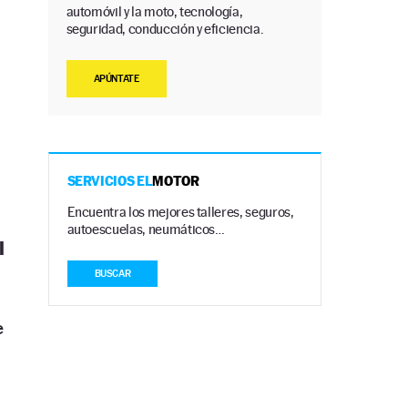
automóvil y la moto, tecnología,
seguridad, conducción y eficiencia.
APÚNTATE
SERVICIOS EL
MOTOR
Encuentra los mejores talleres, seguros,
autoescuelas, neumáticos…
l
BUSCAR
e