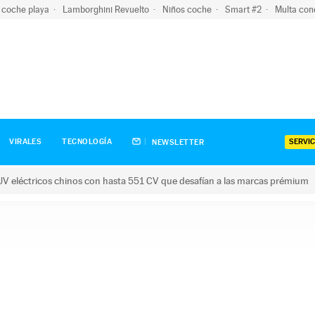
 coche playa
Lamborghini Revuelto
Niños coche
Smart #2
Multa con
SERVIC
VIRALES
TECNOLOGÍA
NEWSLETTER
V eléctricos chinos con hasta 551 CV que desafían a las marcas prémium
tricos chinos con hasta 551 CV que desafían a las marcas prém