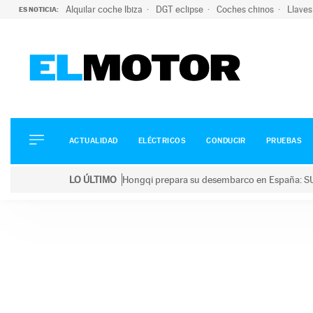
Alquilar coche Ibiza
DGT eclipse
Coches chinos
Llaves
ES NOTICIA:
ACTUALIDAD
ELÉCTRICOS
CONDUCIR
ACTUALIDAD
ELÉCTRICOS
CONDUCIR
PRUEBAS
PRUEBAS
Saltar
VIRALES
LO ÚLTIMO
Hongqi prepara su desembarco en España: SU
al
PODCAST
LO ÚLTIMO
Hongqi prepara su desembarco en España: SUV eléc
contenido
MOTOS
TECNOLOGÍA
SUPERCOCHES
MOTORTV
PREMIOS
SERVICIOS