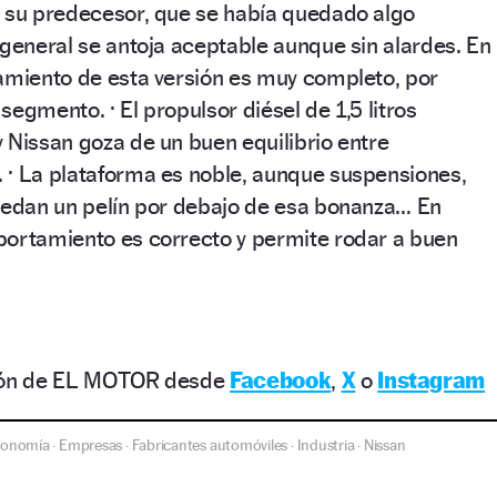
e su predecesor, que se había quedado algo
 general se antoja aceptable aunque sin alardes. En
pamiento de esta versión es muy completo, por
egmento. · El propulsor diésel de 1,5 litros
 Nissan goza de un buen equilibrio entre
 · La plataforma es noble, aunque suspensiones,
quedan un pelín por debajo de esa bonanza… En
portamiento es correcto y permite rodar a buen
ción de EL MOTOR desde
Facebook
,
X
o
Instagram
conomía
Empresas
Fabricantes automóviles
Industria
Nissan
·
·
·
·