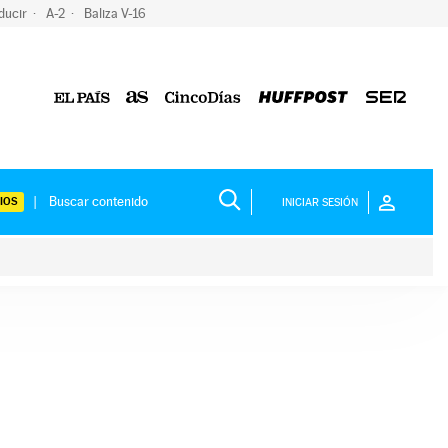
ducir
A-2
Baliza V-16
IOS
INICIAR SESIÓN
ium