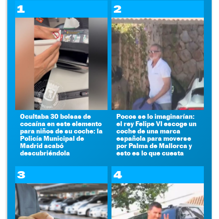
1
2
Ocultaba 30 bolsas de
Pocos se lo imaginarían:
cocaína en este elemento
el rey Felipe VI escoge un
para niños de su coche: la
coche de una marca
Policía Municipal de
española para moverse
Madrid acabó
por Palma de Mallorca y
descubriéndola
esto es lo que cuesta
3
4