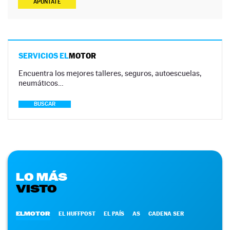
APÚNTATE
SERVICIOS EL
MOTOR
Encuentra los mejores talleres, seguros, autoescuelas,
neumáticos…
BUSCAR
LO MÁS
VISTO
ELMOTOR
EL HUFFPOST
EL PAÍS
AS
CADENA SER