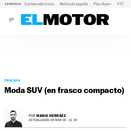
Coches eléctricos
Matrícula españa
Plan Auto+
VTC
ES NOTICIA:
LO ÚLTIMO
La Lista Blanca del Programa Auto+: todos los coches eléct
LO ÚLTIMO
La Lista Blanca del Programa Auto+: todos los coches eléctr
ACTUALIDAD
ELÉCTRICOS
CONDUCIR
PRUEBAS
Saltar
VIRALES
al
PRUEBAS
PODCAST
contenido
Moda SUV (en frasco compacto)
MOTOS
TECNOLOGÍA
SUPERCOCHES
MOTORTV
MARIO HERRÁEZ
POR
PREMIOS
ACTUALIZADO 09 MAR 16 - 11: 24
SERVICIOS