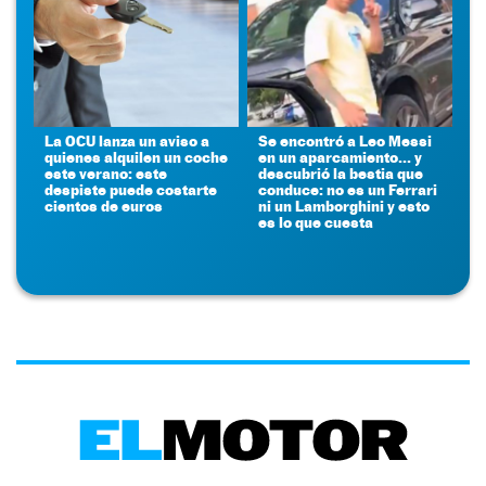
La OCU lanza un aviso a
Se encontró a Leo Messi
quienes alquilen un coche
en un aparcamiento... y
este verano: este
descubrió la bestia que
despiste puede costarte
conduce: no es un Ferrari
cientos de euros
ni un Lamborghini y esto
es lo que cuesta