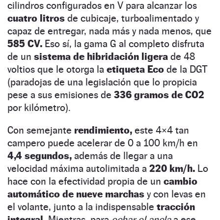
cilindros configurados en V para alcanzar los
cuatro litros
de cubicaje, turboalimentado y
capaz de entregar, nada más y nada menos, que
585 CV.
Eso sí, la gama G al completo disfruta
de un
sistema de hibridación ligera
de 48
voltios que le otorga la
etiqueta Eco
de la DGT
(paradojas de una legislación que lo propicia
pese a sus emisiones de
336 gramos de CO2
por kilómetro).
Con semejante
rendimiento,
este 4×4 tan
campero puede acelerar de 0 a 100 km/h en
4,4 segundos,
además de llegar a una
velocidad máxima autolimitada a
220 km/h.
Lo
hace con la efectividad propia de un
cambio
automático de nueve marchas
y con levas en
el volante, junto a la indispensable
tracción
integral.
Mientras, para
echar el ancla
a ese