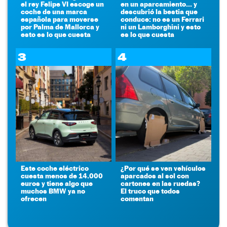
el rey Felipe VI escoge un
en un aparcamiento... y
coche de una marca
descubrió la bestia que
española para moverse
conduce: no es un Ferrari
por Palma de Mallorca y
ni un Lamborghini y esto
esto es lo que cuesta
es lo que cuesta
3
4
Este coche eléctrico
¿Por qué se ven vehículos
cuesta menos de 14.000
aparcados al sol con
euros y tiene algo que
cartones en las ruedas?
muchos BMW ya no
El truco que todos
ofrecen
comentan