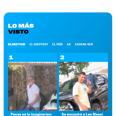
LO MÁS
VISTO
ELMOTOR
EL HUFFPOST
EL PAÍS
AS
CADENA SER
1
2
Pocos se lo imaginarían:
Se encontró a Leo Messi