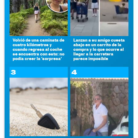
Volvió de una caminata de
Lanzan a su amigo cuesta
cuatro kilómetros y
abajo en un carrito de la
cuando regresa al coche
compra y lo que ocurre al
se encuentra con esto: no
llegar a la carretera
podía creer la 'sorpresa'
parece imposible
3
4