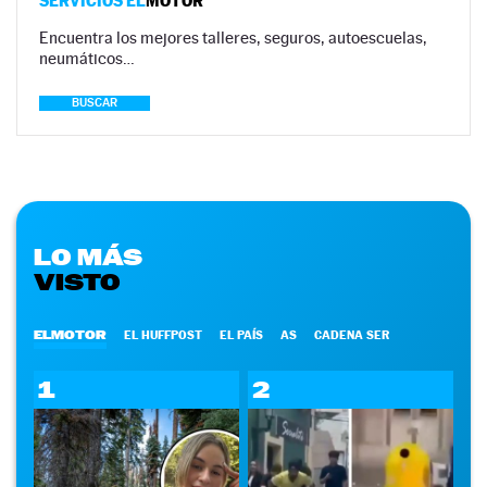
SERVICIOS EL
MOTOR
Encuentra los mejores talleres, seguros, autoescuelas,
neumáticos…
BUSCAR
LO MÁS
VISTO
ELMOTOR
EL HUFFPOST
EL PAÍS
AS
CADENA SER
1
2