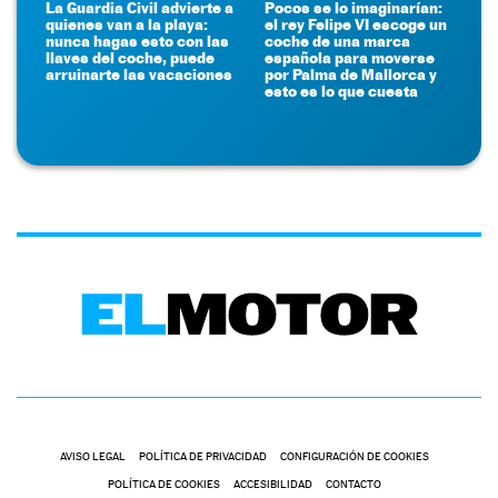
La Guardia Civil advierte a
Pocos se lo imaginarían:
quienes van a la playa:
el rey Felipe VI escoge un
nunca hagas esto con las
coche de una marca
llaves del coche, puede
española para moverse
arruinarte las vacaciones
por Palma de Mallorca y
esto es lo que cuesta
AVISO LEGAL
POLÍTICA DE PRIVACIDAD
CONFIGURACIÓN DE COOKIES
POLÍTICA DE COOKIES
ACCESIBILIDAD
CONTACTO