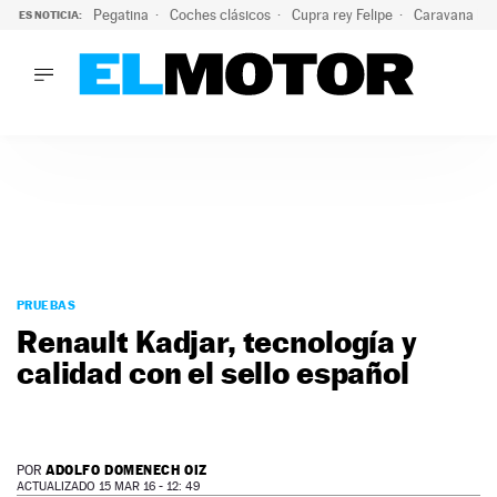
Pegatina
Coches clásicos
Cupra rey Felipe
Caravana lig
ES NOTICIA:
LO ÚLTIMO
¿Conocías esta pegatina de moda?: puede salvar tu coche d
LO ÚLTIMO
¿Conocías esta pegatina de moda?: puede salvar tu coche de
ACTUALIDAD
ELÉCTRICOS
CONDUCIR
PRUEBAS
Saltar
VIRALES
al
PRUEBAS
PODCAST
contenido
Renault Kadjar, tecnología y
MOTOS
calidad con el sello español
TECNOLOGÍA
SUPERCOCHES
MOTORTV
PREMIOS
ADOLFO DOMENECH OIZ
POR
SERVICIOS
ACTUALIZADO 15 MAR 16 - 12: 49