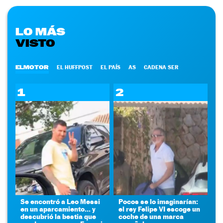
LO MÁS
VISTO
ELMOTOR
EL HUFFPOST
EL PAÍS
AS
CADENA SER
1
2
Se encontró a Leo Messi
Pocos se lo imaginarían:
en un aparcamiento... y
el rey Felipe VI escoge un
descubrió la bestia que
coche de una marca