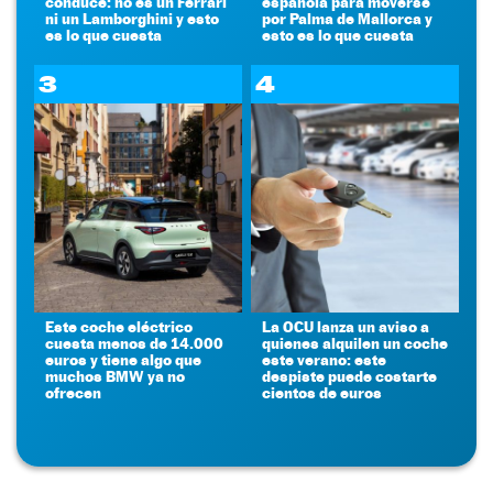
conduce: no es un Ferrari
española para moverse
ni un Lamborghini y esto
por Palma de Mallorca y
es lo que cuesta
esto es lo que cuesta
3
4
Este coche eléctrico
La OCU lanza un aviso a
cuesta menos de 14.000
quienes alquilen un coche
euros y tiene algo que
este verano: este
muchos BMW ya no
despiste puede costarte
ofrecen
cientos de euros