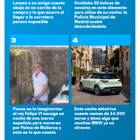
Lanzan a su amigo cuesta
Ocultaba 30 bolsas de
abajo en un carrito de la
cocaína en este elemento
compra y lo que ocurre al
para niños de su coche: la
llegar a la carretera
Policía Municipal de
parece imposible
Madrid acabó
descubriéndola
3
4
Pocos se lo imaginarían:
Este coche eléctrico
el rey Felipe VI escoge un
cuesta menos de 14.000
coche de una marca
euros y tiene algo que
española para moverse
muchos BMW ya no
por Palma de Mallorca y
ofrecen
esto es lo que cuesta