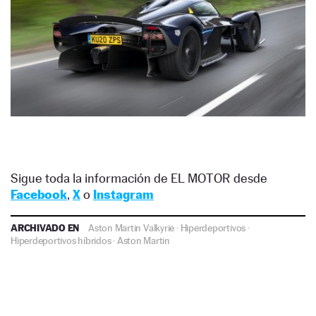
Sigue toda la información de EL MOTOR desde
Facebook
,
X
o
Instagram
ARCHIVADO EN
Aston Martin Valkyrie
·
Hiperdeportivos
·
Hiperdeportivos híbridos
·
Aston Martin