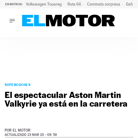
Volkswagen Touareg
Ruta 66
Caminata sorpresa
Gafas 
ES NOTICIA:
LO ÚLTIMO
Ni se te ocurra usar las gafas del eclipse al volante: el moti
LO ÚLTIMO
Ni se te ocurra usar las gafas del eclipse al volante: el motiv
ACTUALIDAD
ELÉCTRICOS
CONDUCIR
PRUEBAS
Saltar
VIRALES
al
SUPERCOCHES
PODCAST
contenido
El espectacular Aston Martin
MOTOS
Valkyrie ya está en la carretera
TECNOLOGÍA
SUPERCOCHES
MOTORTV
PREMIOS
POR
EL MOTOR
SERVICIOS
ACTUALIZADO 23 MAR 20 - 09: 59