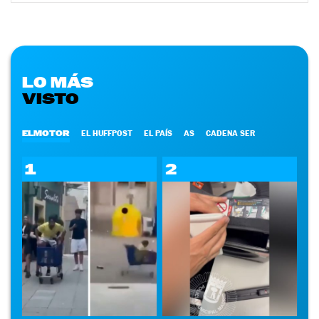
LO MÁS
VISTO
ELMOTOR
EL HUFFPOST
EL PAÍS
AS
CADENA SER
1
2