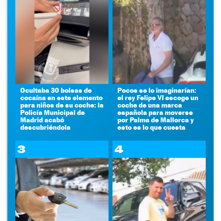
Ocultaba 30 bolsas de
Pocos se lo imaginarían:
cocaína en este elemento
el rey Felipe VI escoge un
para niños de su coche: la
coche de una marca
Policía Municipal de
española para moverse
Madrid acabó
por Palma de Mallorca y
descubriéndola
esto es lo que cuesta
3
4