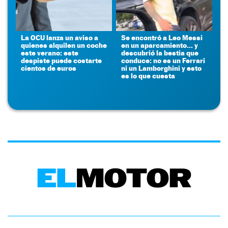
La OCU lanza un aviso a
Se encontró a Leo Messi
quienes alquilen un coche
en un aparcamiento... y
este verano: este
descubrió la bestia que
despiste puede costarte
conduce: no es un Ferrari
cientos de euros
ni un Lamborghini y esto
es lo que cuesta