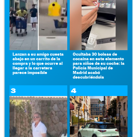
Lanzan a su amigo cuesta
Ocultaba 30 bolsas de
abajo en un carrito de la
cocaína en este elemento
compra y lo que ocurre al
para niños de su coche: la
llegar a la carretera
Policía Municipal de
parece imposible
Madrid acabó
descubriéndola
3
4