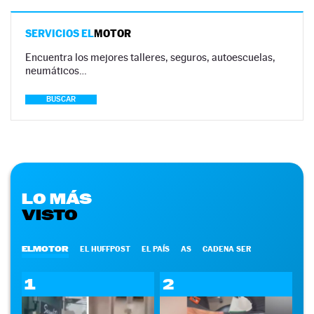
SERVICIOS EL
MOTOR
Encuentra los mejores talleres, seguros, autoescuelas,
neumáticos…
BUSCAR
LO MÁS
VISTO
ELMOTOR
EL HUFFPOST
EL PAÍS
AS
CADENA SER
1
2