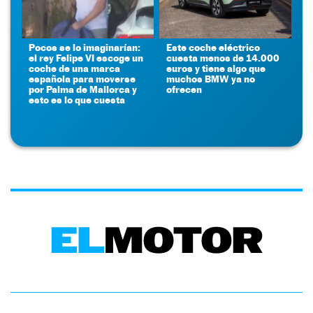
Pocos se lo imaginarían:
Este coche eléctrico
el rey Felipe VI escoge un
cuesta menos de 14.000
coche de una marca
euros y tiene algo que
española para moverse
muchos BMW ya no
por Palma de Mallorca y
ofrecen
esto es lo que cuesta