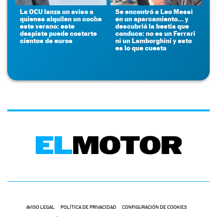
La OCU lanza un aviso a
Se encontró a Leo Messi
quienes alquilen un coche
en un aparcamiento... y
este verano: este
descubrió la bestia que
despiste puede costarte
conduce: no es un Ferrari
cientos de euros
ni un Lamborghini y esto
es lo que cuesta
AVISO LEGAL
POLÍTICA DE PRIVACIDAD
CONFIGURACIÓN DE COOKIES