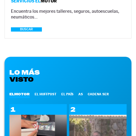
SERVICIOS EL
MOTOR
Encuentra los mejores talleres, seguros, autoescuelas,
neumáticos…
BUSCAR
LO MÁS
VISTO
ELMOTOR
EL HUFFPOST
EL PAÍS
AS
CADENA SER
1
2