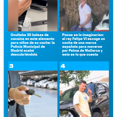
Ocultaba 30 bolsas de
Pocos se lo imaginarían:
cocaína en este elemento
el rey Felipe VI escoge un
para niños de su coche: la
coche de una marca
Policía Municipal de
española para moverse
Madrid acabó
por Palma de Mallorca y
descubriéndola
esto es lo que cuesta
3
4