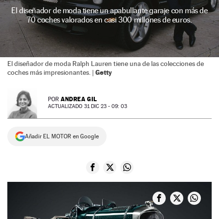
El diseñador de moda tiene un apabullante garaje con más de
NEWSLETTER
70 coches valorados en casi 300 millones de euros.
SÍGUENOS
El diseñador de moda Ralph Lauren tiene una de las colecciones de
Getty
coches más impresionantes. |
ANDREA GIL
POR
ACTUALIZADO 31 DIC 23 - 09: 03
Añadir EL MOTOR en Google