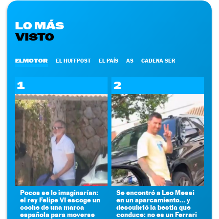
LO MÁS
VISTO
ELMOTOR
EL HUFFPOST
EL PAÍS
AS
CADENA SER
1
2
Pocos se lo imaginarían:
Se encontró a Leo Messi
el rey Felipe VI escoge un
en un aparcamiento... y
coche de una marca
descubrió la bestia que
española para moverse
conduce: no es un Ferrari