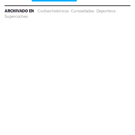
ARCHIVADO EN
Coches históricos
·
Curiosidades
·
Deportivos
·
Supercoches