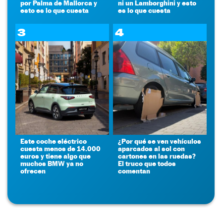
por Palma de Mallorca y
ni un Lamborghini y esto
esto es lo que cuesta
es lo que cuesta
3
4
Este coche eléctrico
¿Por qué se ven vehículos
cuesta menos de 14.000
aparcados al sol con
euros y tiene algo que
cartones en las ruedas?
muchos BMW ya no
El truco que todos
ofrecen
comentan