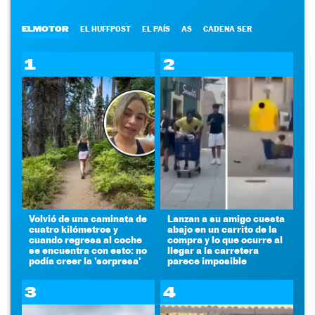
ELMOTOR
EL HUFFPOST
EL PAÍS
AS
CADENA SER
1
2
Volvió de una caminata de
Lanzan a su amigo cuesta
cuatro kilómetros y
abajo en un carrito de la
cuando regresa al coche
compra y lo que ocurre al
se encuentra con esto: no
llegar a la carretera
podía creer la 'sorpresa'
parece imposible
3
4