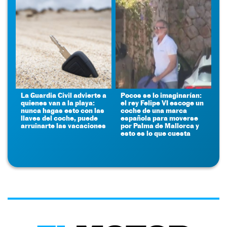
La Guardia Civil advierte a
Pocos se lo imaginarían:
quienes van a la playa:
el rey Felipe VI escoge un
nunca hagas esto con las
coche de una marca
llaves del coche, puede
española para moverse
arruinarte las vacaciones
por Palma de Mallorca y
esto es lo que cuesta