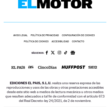
AVISO LEGAL
POLÍTICA DE PRIVACIDAD
CONFIGURACIÓN DE COOKIES
POLÍTICA DE COOKIES
ACCESIBILIDAD
CONTACTO
SÍGUENOS:
EDICIONES EL PAIS, S.L.U.
realiza una reserva expresa de las
reproducciones y usos de las obras y otras prestaciones accesibles
desde este sitio web a medios de lectura mecánica u otros medios
que resulten adecuados a tal fin de conformidad con el artículo 67.3
del Real Decreto-ley 24/2021, de 2 de noviembre.