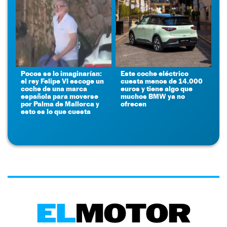
Pocos se lo imaginarían:
Este coche eléctrico
el rey Felipe VI escoge un
cuesta menos de 14.000
coche de una marca
euros y tiene algo que
española para moverse
muchos BMW ya no
por Palma de Mallorca y
ofrecen
esto es lo que cuesta