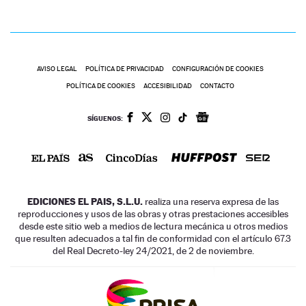
AVISO LEGAL
POLÍTICA DE PRIVACIDAD
CONFIGURACIÓN DE COOKIES
POLÍTICA DE COOKIES
ACCESIBILIDAD
CONTACTO
SÍGUENOS:
EDICIONES EL PAIS, S.L.U.
realiza una reserva expresa de las
reproducciones y usos de las obras y otras prestaciones accesibles
desde este sitio web a medios de lectura mecánica u otros medios
que resulten adecuados a tal fin de conformidad con el artículo 67.3
del Real Decreto-ley 24/2021, de 2 de noviembre.