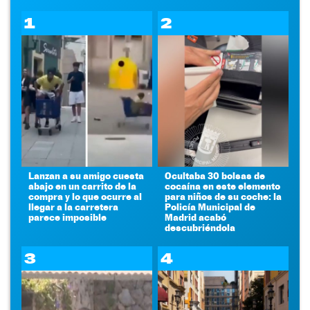
1
2
Lanzan a su amigo cuesta
Ocultaba 30 bolsas de
abajo en un carrito de la
cocaína en este elemento
compra y lo que ocurre al
para niños de su coche: la
llegar a la carretera
Policía Municipal de
parece imposible
Madrid acabó
descubriéndola
3
4