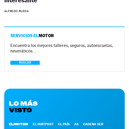
interesante
ALFREDO RUEDA
SERVICIOS EL
MOTOR
Encuentra los mejores talleres, seguros, autoescuelas,
neumáticos…
BUSCAR
LO MÁS
VISTO
ELMOTOR
EL HUFFPOST
EL PAÍS
AS
CADENA SER