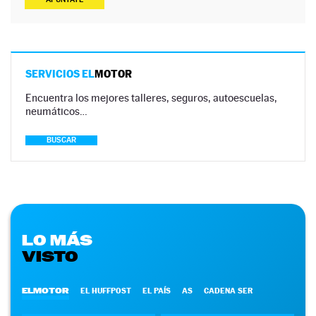
SERVICIOS EL
MOTOR
Encuentra los mejores talleres, seguros, autoescuelas,
neumáticos…
BUSCAR
LO MÁS
VISTO
ELMOTOR
EL HUFFPOST
EL PAÍS
AS
CADENA SER