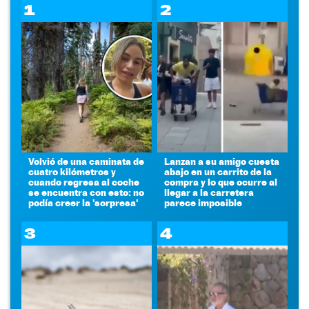
1
2
Volvió de una caminata de
Lanzan a su amigo cuesta
cuatro kilómetros y
abajo en un carrito de la
cuando regresa al coche
compra y lo que ocurre al
se encuentra con esto: no
llegar a la carretera
podía creer la 'sorpresa'
parece imposible
3
4