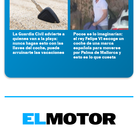
La Guardia Civil advierte a
Pocos se lo imaginarían:
quienes van a la playa:
el rey Felipe VI escoge un
nunca hagas esto con las
coche de una marca
llaves del coche, puede
española para moverse
arruinarte las vacaciones
por Palma de Mallorca y
esto es lo que cuesta