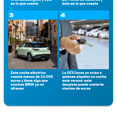
es lo que cuesta
esto es lo que cuesta
3
4
Este coche eléctrico
La OCU lanza un aviso a
cuesta menos de 14.000
quienes alquilen un coche
euros y tiene algo que
este verano: este
muchos BMW ya no
despiste puede costarte
ofrecen
cientos de euros