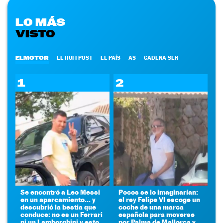
LO MÁS
VISTO
ELMOTOR
EL HUFFPOST
EL PAÍS
AS
CADENA SER
1
2
Se encontró a Leo Messi
Pocos se lo imaginarían:
en un aparcamiento... y
el rey Felipe VI escoge un
descubrió la bestia que
coche de una marca
conduce: no es un Ferrari
española para moverse
ni un Lamborghini y esto
por Palma de Mallorca y