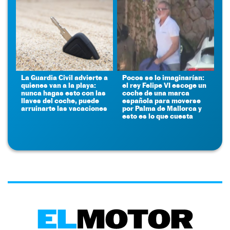
La Guardia Civil advierte a
Pocos se lo imaginarían:
quienes van a la playa:
el rey Felipe VI escoge un
nunca hagas esto con las
coche de una marca
llaves del coche, puede
española para moverse
arruinarte las vacaciones
por Palma de Mallorca y
esto es lo que cuesta