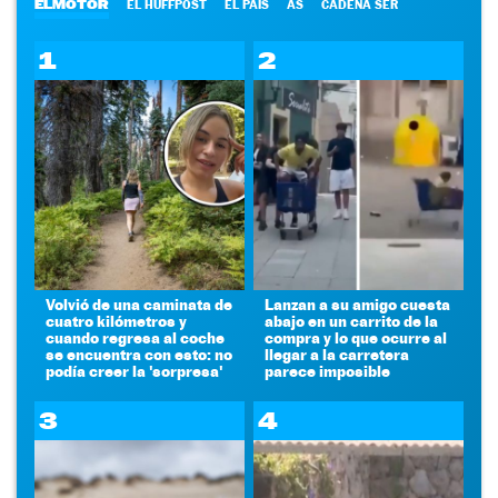
ELMOTOR
EL HUFFPOST
EL PAÍS
AS
CADENA SER
1
2
Volvió de una caminata de
Lanzan a su amigo cuesta
cuatro kilómetros y
abajo en un carrito de la
cuando regresa al coche
compra y lo que ocurre al
se encuentra con esto: no
llegar a la carretera
podía creer la 'sorpresa'
parece imposible
3
4