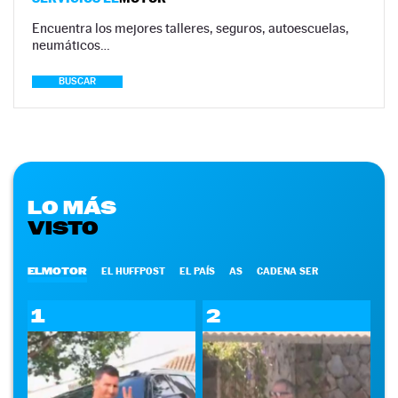
Encuentra los mejores talleres, seguros, autoescuelas,
neumáticos…
BUSCAR
LO MÁS
VISTO
ELMOTOR
EL HUFFPOST
EL PAÍS
AS
CADENA SER
1
2