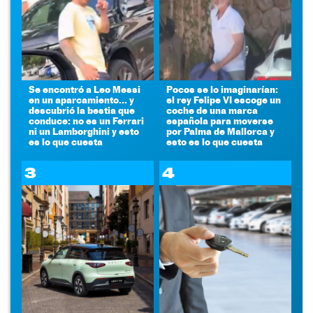
Se encontró a Leo Messi
Pocos se lo imaginarían:
en un aparcamiento... y
el rey Felipe VI escoge un
descubrió la bestia que
coche de una marca
conduce: no es un Ferrari
española para moverse
ni un Lamborghini y esto
por Palma de Mallorca y
es lo que cuesta
esto es lo que cuesta
3
4