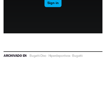
ARCHIVADO EN
Bugatti Divo
·
Hiperdeportivos
·
Bugatti