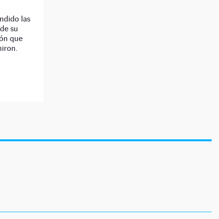
ndido las
 de su
ión que
hiron.