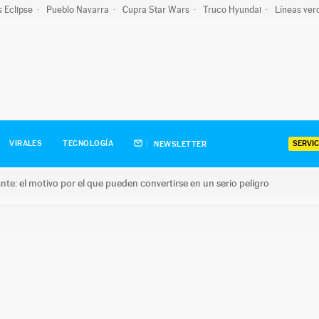
s Eclipse
Pueblo Navarra
Cupra Star Wars
Truco Hyundai
Líneas ver
SERVIC
VIRALES
TECNOLOGÍA
NEWSLETTER
olante: el motivo por el que pueden convertirse en un serio peligro
e: el motivo por el que pueden convertirse en un serio peligro