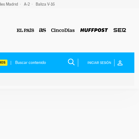
des Madrid
A-2
Baliza V-16
IOS
INICIAR SESIÓN