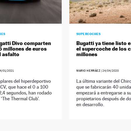
HES
SUPERCOCHES
gatti Divo comparten
Bugatti ya tiene listo e
15 millones de euros
el supercoche de los 
l asfalto
millones
4/01/2021
MARIO HERRÁEZ
|
24/04/2020
plares del hiperdeportivo
La última variante del Chiro
CV, que hace el 0 a 100
que se fabricarán 40 unida
2,4 segundos, han rodado
empezará a entregarse a s
 ‘The Thermal Club’.
propietarios después de d
en desarrollo.