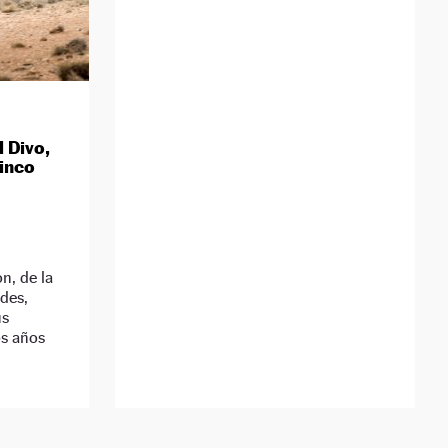
l Divo,
cinco
n, de la
des,
us
os años