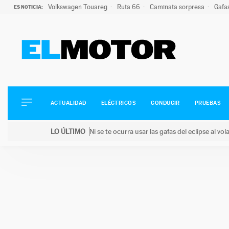
Volkswagen Touareg
Ruta 66
Caminata sorpresa
Gafa
ES NOTICIA:
ACTUALIDAD
ELÉCTRICOS
CONDUCIR
ACTUALIDAD
ELÉCTRICOS
CONDUCIR
PRUEBAS
PRUEBAS
Saltar
VIRALES
LO ÚLTIMO
Ni se te ocurra usar las gafas del eclipse al v
al
PODCAST
LO ÚLTIMO
Ni se te ocurra usar las gafas del eclipse al volant
contenido
MOTOS
TECNOLOGÍA
SUPERCOCHES
MOTORTV
PREMIOS
SERVICIOS