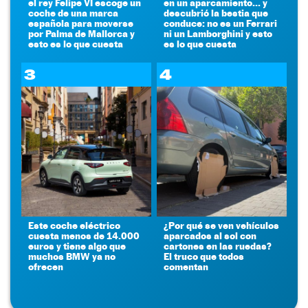
el rey Felipe VI escoge un
en un aparcamiento... y
coche de una marca
descubrió la bestia que
española para moverse
conduce: no es un Ferrari
por Palma de Mallorca y
ni un Lamborghini y esto
esto es lo que cuesta
es lo que cuesta
3
4
Este coche eléctrico
¿Por qué se ven vehículos
cuesta menos de 14.000
aparcados al sol con
euros y tiene algo que
cartones en las ruedas?
muchos BMW ya no
El truco que todos
ofrecen
comentan