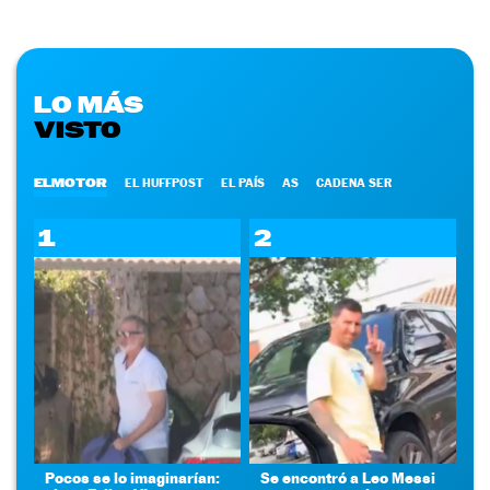
LO MÁS
VISTO
ELMOTOR
EL HUFFPOST
EL PAÍS
AS
CADENA SER
1
2
Pocos se lo imaginarían:
Se encontró a Leo Messi