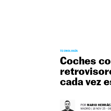
NEWSLETTER
SÍGUENOS
TECNOLOGÍA
Coches co
retrovisor
cada vez 
MARIO HERRÁE
POR
MADRID |
18 NOV 25 - 08