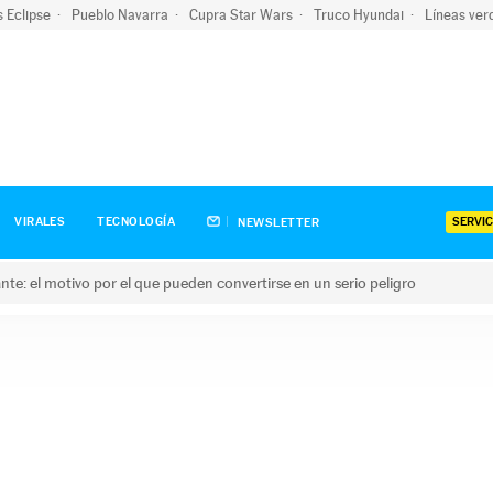
s Eclipse
Pueblo Navarra
Cupra Star Wars
Truco Hyundai
Líneas ver
SERVIC
VIRALES
TECNOLOGÍA
NEWSLETTER
olante: el motivo por el que pueden convertirse en un serio peligro
e: el motivo por el que pueden convertirse en un serio peligro