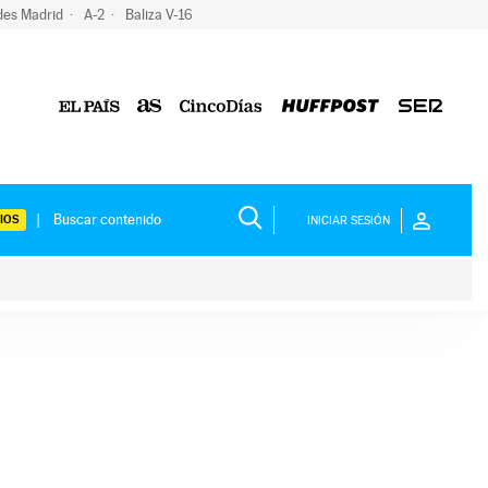
des Madrid
A-2
Baliza V-16
IOS
INICIAR SESIÓN