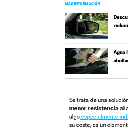
MÁS INFORMACIÓN
Descu
reduci
Agua h
abolla
Se trata de una solució
menor resistencia al 
algo
especialmente indi
su coste, es un elemen