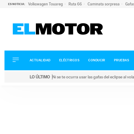
Volkswagen Touareg
Ruta 66
Caminata sorpresa
Gafa
ES NOTICIA:
ACTUALIDAD
ELÉCTRICOS
CONDUCIR
ACTUALIDAD
ELÉCTRICOS
CONDUCIR
PRUEBAS
PRUEBAS
Saltar
VIRALES
LO ÚLTIMO
Ni se te ocurra usar las gafas del eclipse al v
al
PODCAST
LO ÚLTIMO
Ni se te ocurra usar las gafas del eclipse al volant
contenido
MOTOS
TECNOLOGÍA
SUPERCOCHES
MOTORTV
PREMIOS
SERVICIOS