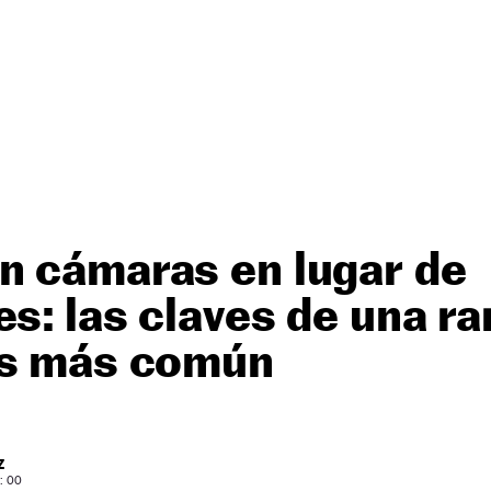
n cámaras en lugar de
es: las claves de una r
es más común
Z
: 00