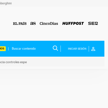
borghini
IOS
INICIAR SESIÓN
ncia controles espe
 y anuncia controles espe