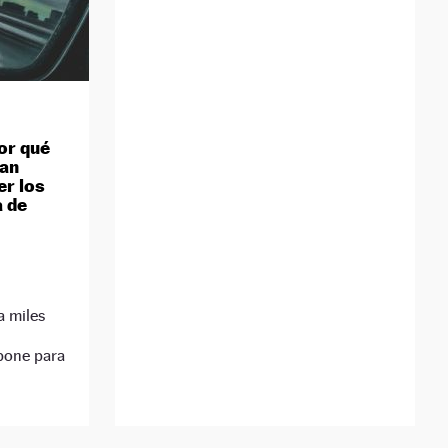
por qué
ían
er los
a de
a miles
mpone para