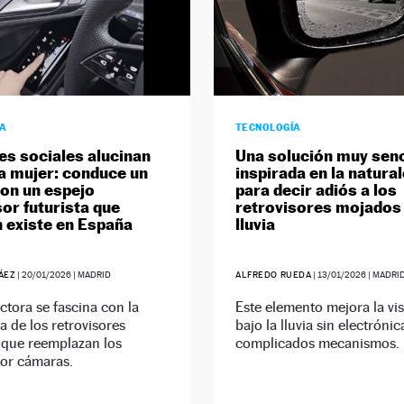
ÍA
TECNOLOGÍA
es sociales alucinan
Una solución muy senc
a mujer: conduce un
inspirada en la natura
on un espejo
para decir adiós a los
sor futurista que
retrovisores mojados 
 existe en España
lluvia
ÁEZ
|
20/01/2026
| MADRID
ALFREDO RUEDA
|
13/01/2026
| MADRI
tora se fascina con la
Este elemento mejora la vis
a de los retrovisores
bajo la lluvia sin electrónic
, que reemplazan los
complicados mecanismos.
por cámaras.