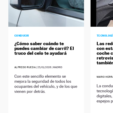
CONDUCIR
TECNOLOG
¿Cómo saber cuándo te
Las red
puedes cambiar de carril? El
con est
truco del celo te ayudará
coche c
retrovi
también
ALFREDO RUEDA
|
25/01/2026
| MADRID
Con este sencillo elemento se
MARIO HERR
mejora la seguridad de todos los
La conduc
ocupantes del vehículo, y de los que
tecnologí
vienen por detrás.
digitales
espejos 