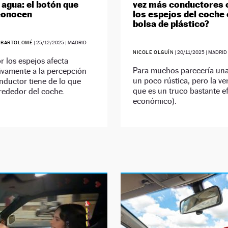
 agua: el botón que
vez más conductores 
conocen
los espejos del coche
bolsa de plástico?
 BARTOLOMÉ
|
25/12/2025
| MADRID
NICOLE OLGUÍN
|
20/11/2025
| MADRID
r los espejos afecta
Para muchos parecería una
tivamente a la percepción
un poco rústica, pero la ve
nductor tiene de lo que
que es un truco bastante ef
rededor del coche.
económico).