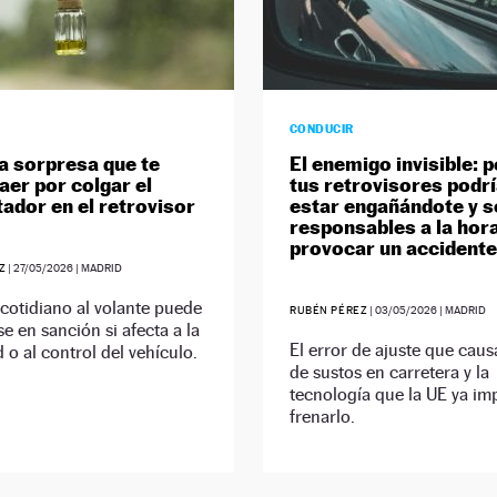
CONDUCIR
a sorpresa que te
El enemigo invisible: 
aer por colgar el
tus retrovisores podr
ador en el retrovisor
estar engañándote y s
responsables a la hor
provocar un accidente
Z
|
27/05/2026
| MADRID
cotidiano al volante puede
RUBÉN PÉREZ
|
03/05/2026
| MADRID
se en sanción si afecta a la
El error de ajuste que caus
d o al control del vehículo.
de sustos en carretera y la
tecnología que la UE ya i
frenarlo.