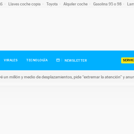
-16
Llaves coche copia
Toyota
Alquiler coche
Gasolina 95 o 98
Lam
SERVIC
VIRALES
TECNOLOGÍA
NEWSLETTER
revé un millón y medio de desplazamientos, pide “extremar la atención” y anu
n millón y medio de desplazamientos, pide “extremar la atención”