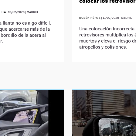
colocar los retroviso
EDA
|
15/02/2026
| MADRID
RUBÉN PÉREZ
|
11/02/2026
| MADRID
llanta no es algo difícil.
Una colocación incorrecta 
que acercarse más de la
retrovisores multiplica los
 bordillo de la acera al
muertos y eleva el riesgo d
r.
atropellos y colisiones.