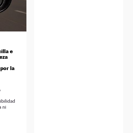
illa e
leza
por la
D
ibilidad
a ni