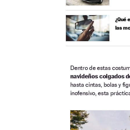
¿Qué e
las m
Dentro de estas costum
navideños colgados de
hasta cintas, bolas y fi
inofensivo, esta práct