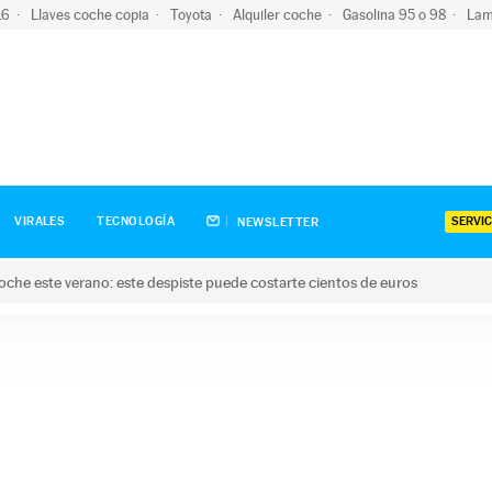
-16
Llaves coche copia
Toyota
Alquiler coche
Gasolina 95 o 98
Lam
SERVIC
VIRALES
TECNOLOGÍA
NEWSLETTER
oche este verano: este despiste puede costarte cientos de euros
este verano: este despiste puede costarte cientos de euros