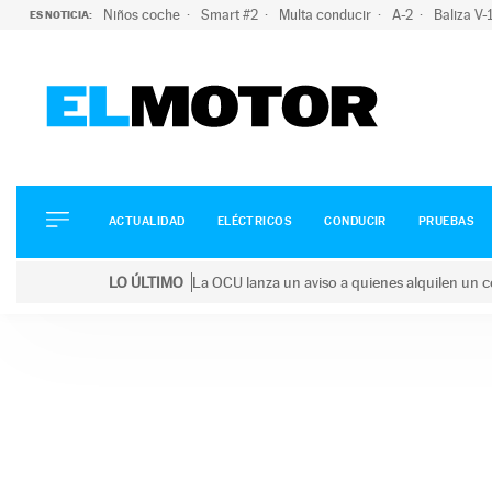
Niños coche
Smart #2
Multa conducir
A-2
Baliza V
ES NOTICIA:
ACTUALIDAD
ELÉCTRICOS
CONDUCIR
ACTUALIDAD
ELÉCTRICOS
CONDUCIR
PRUEBAS
PRUEBAS
Saltar
VIRALES
LO ÚLTIMO
La OCU lanza un aviso a quienes alquilen un c
al
PODCAST
LO ÚLTIMO
La OCU lanza un aviso a quienes alquilen un coche 
contenido
MOTOS
TECNOLOGÍA
SUPERCOCHES
MOTORTV
PREMIOS
SERVICIOS