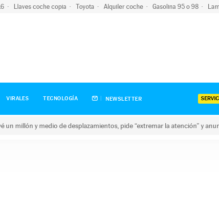
-16
Llaves coche copia
Toyota
Alquiler coche
Gasolina 95 o 98
Lam
SERVIC
VIRALES
TECNOLOGÍA
NEWSLETTER
revé un millón y medio de desplazamientos, pide “extremar la atención” y anu
n millón y medio de desplazamientos, pide “extremar la atención”