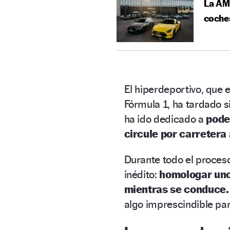
La AMG
coches
El hiperdeportivo, que 
Fórmula 1, ha tardado s
ha ido dedicado a
pode
circule por carretera 
Durante todo el proces
inédito:
homologar unos
mientras se conduce.
algo imprescindible pa