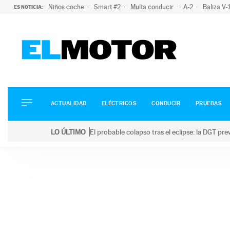
Niños coche
Smart #2
Multa conducir
A-2
Baliza V
ES NOTICIA:
ACTUALIDAD
ELÉCTRICOS
CONDUCIR
ACTUALIDAD
ELÉCTRICOS
CONDUCIR
PRUEBAS
PRUEBAS
Saltar
VIRALES
LO ÚLTIMO
El probable colapso tras el eclipse: la DGT p
al
PODCAST
LO ÚLTIMO
El probable colapso tras el eclipse: la DGT prevé u
contenido
MOTOS
TECNOLOGÍA
SUPERCOCHES
MOTORTV
PREMIOS
SERVICIOS