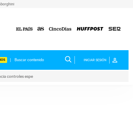
borghini
IOS
INICIAR SESIÓN
ncia controles espe
 y anuncia controles espe