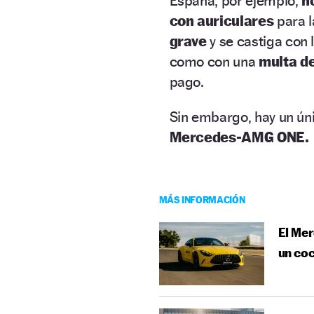
España, por ejemplo,
n
con auriculares
para l
grave
y se castiga con 
como con una
multa d
pago.
Sin embargo, hay un úni
Mercedes-AMG ONE.
MÁS INFORMACIÓN
El Me
un coc