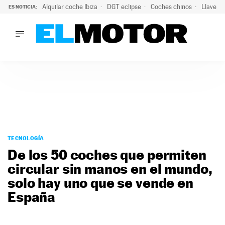
Alquilar coche Ibiza
DGT eclipse
Coches chinos
Llaves 
ES NOTICIA:
LO ÚLTIMO
El probable colapso tras el eclipse: la DGT prevé un millón 
LO ÚLTIMO
El probable colapso tras el eclipse: la DGT prevé un millón 
ACTUALIDAD
ELÉCTRICOS
CONDUCIR
PRUEBAS
Saltar
VIRALES
al
TECNOLOGÍA
PODCAST
contenido
De los 50 coches que permiten
MOTOS
circular sin manos en el mundo,
TECNOLOGÍA
solo hay uno que se vende en
SUPERCOCHES
MOTORTV
España
PREMIOS
SERVICIOS