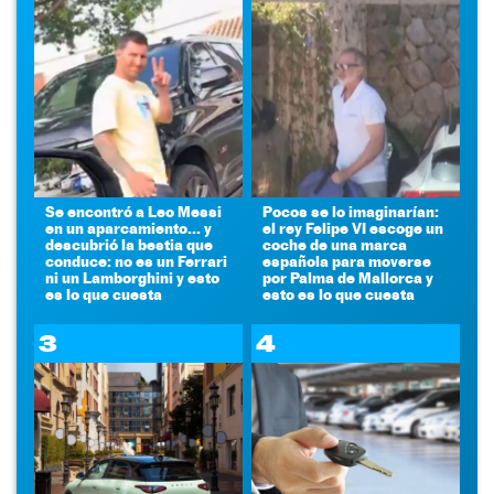
Se encontró a Leo Messi
Pocos se lo imaginarían:
en un aparcamiento... y
el rey Felipe VI escoge un
descubrió la bestia que
coche de una marca
conduce: no es un Ferrari
española para moverse
ni un Lamborghini y esto
por Palma de Mallorca y
es lo que cuesta
esto es lo que cuesta
3
4