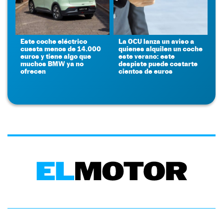
Este coche eléctrico
La OCU lanza un aviso a
cuesta menos de 14.000
quienes alquilen un coche
euros y tiene algo que
este verano: este
muchos BMW ya no
despiste puede costarte
ofrecen
cientos de euros