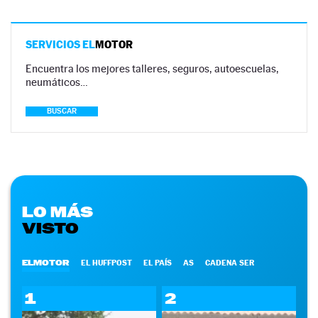
SERVICIOS EL
MOTOR
Encuentra los mejores talleres, seguros, autoescuelas,
neumáticos…
BUSCAR
LO MÁS
VISTO
ELMOTOR
EL HUFFPOST
EL PAÍS
AS
CADENA SER
1
2