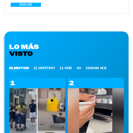
BUSCAR
LO MÁS
VISTO
ELMOTOR
EL HUFFPOST
EL PAÍS
AS
CADENA SER
1
2