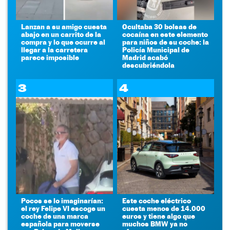
Lanzan a su amigo cuesta
Ocultaba 30 bolsas de
abajo en un carrito de la
cocaína en este elemento
compra y lo que ocurre al
para niños de su coche: la
llegar a la carretera
Policía Municipal de
parece imposible
Madrid acabó
descubriéndola
3
4
Pocos se lo imaginarían:
Este coche eléctrico
el rey Felipe VI escoge un
cuesta menos de 14.000
coche de una marca
euros y tiene algo que
española para moverse
muchos BMW ya no