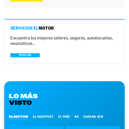
SERVICIOS EL
MOTOR
Encuentra los mejores talleres, seguros, autoescuelas,
neumáticos…
BUSCAR
LO MÁS
VISTO
ELMOTOR
EL HUFFPOST
EL PAÍS
AS
CADENA SER