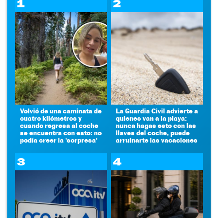
1
2
Volvió de una caminata de
La Guardia Civil advierte a
cuatro kilómetros y
quienes van a la playa:
cuando regresa al coche
nunca hagas esto con las
se encuentra con esto: no
llaves del coche, puede
podía creer la 'sorpresa'
arruinarte las vacaciones
3
4