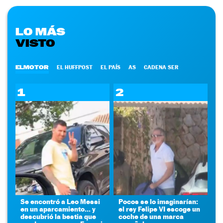
LO MÁS
VISTO
ELMOTOR
EL HUFFPOST
EL PAÍS
AS
CADENA SER
1
2
Se encontró a Leo Messi
Pocos se lo imaginarían:
en un aparcamiento... y
el rey Felipe VI escoge un
descubrió la bestia que
coche de una marca