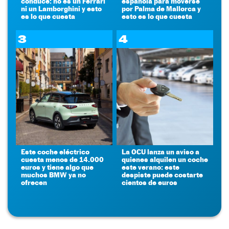
conduce: no es un Ferrari
española para moverse
ni un Lamborghini y esto
por Palma de Mallorca y
es lo que cuesta
esto es lo que cuesta
3
4
Este coche eléctrico
La OCU lanza un aviso a
cuesta menos de 14.000
quienes alquilen un coche
euros y tiene algo que
este verano: este
muchos BMW ya no
despiste puede costarte
ofrecen
cientos de euros