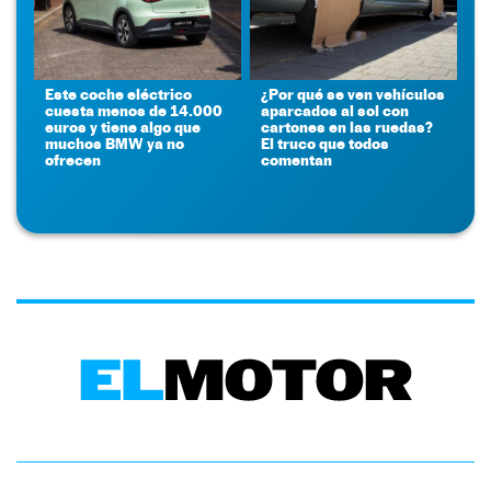
Este coche eléctrico
¿Por qué se ven vehículos
cuesta menos de 14.000
aparcados al sol con
euros y tiene algo que
cartones en las ruedas?
muchos BMW ya no
El truco que todos
ofrecen
comentan