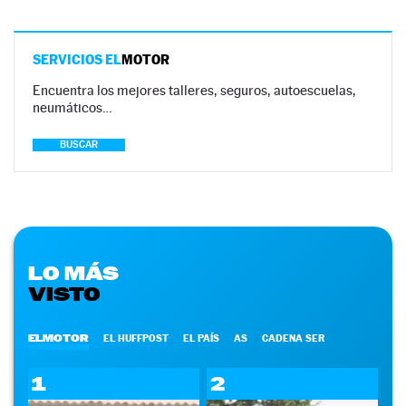
SERVICIOS EL
MOTOR
Encuentra los mejores talleres, seguros, autoescuelas,
neumáticos…
BUSCAR
LO MÁS
VISTO
ELMOTOR
EL HUFFPOST
EL PAÍS
AS
CADENA SER
1
2