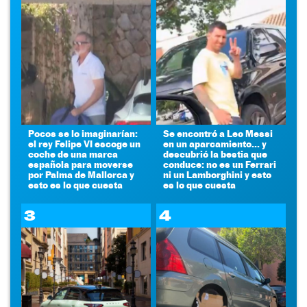
Pocos se lo imaginarían:
Se encontró a Leo Messi
el rey Felipe VI escoge un
en un aparcamiento... y
coche de una marca
descubrió la bestia que
española para moverse
conduce: no es un Ferrari
por Palma de Mallorca y
ni un Lamborghini y esto
esto es lo que cuesta
es lo que cuesta
3
4