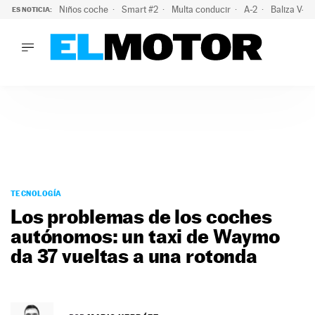
Niños coche
Smart #2
Multa conducir
A-2
Baliza V-1
ES NOTICIA:
LO ÚLTIMO
La OCU lanza un aviso a quienes alquilen un coche este vera
LO ÚLTIMO
La OCU lanza un aviso a quienes alquilen un coche este vera
ACTUALIDAD
ELÉCTRICOS
CONDUCIR
PRUEBAS
Saltar
VIRALES
al
TECNOLOGÍA
PODCAST
contenido
Los problemas de los coches
MOTOS
autónomos: un taxi de Waymo
TECNOLOGÍA
da 37 vueltas a una rotonda
SUPERCOCHES
MOTORTV
PREMIOS
SERVICIOS