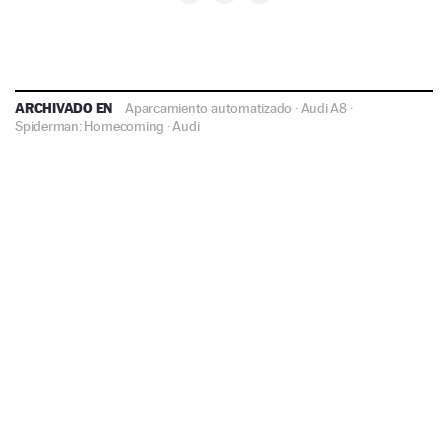
ARCHIVADO EN
Aparcamiento automatizado
·
Audi A8
·
Spiderman: Homecoming
·
Audi