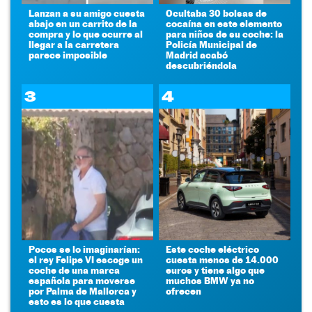
Lanzan a su amigo cuesta
Ocultaba 30 bolsas de
abajo en un carrito de la
cocaína en este elemento
compra y lo que ocurre al
para niños de su coche: la
llegar a la carretera
Policía Municipal de
parece imposible
Madrid acabó
descubriéndola
3
4
Pocos se lo imaginarían:
Este coche eléctrico
el rey Felipe VI escoge un
cuesta menos de 14.000
coche de una marca
euros y tiene algo que
española para moverse
muchos BMW ya no
por Palma de Mallorca y
ofrecen
esto es lo que cuesta