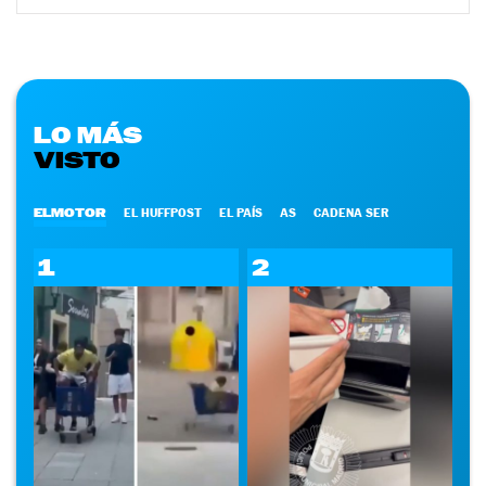
LO MÁS
VISTO
ELMOTOR
EL HUFFPOST
EL PAÍS
AS
CADENA SER
1
2