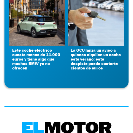
Este coche eléctrico
La OCU lanza un aviso a
cuesta menos de 14.000
quienes alquilen un coche
euros y tiene algo que
este verano: este
muchos BMW ya no
despiste puede costarte
ofrecen
cientos de euros