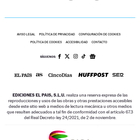
AVISO LEGAL
POLÍTICA DE PRIVACIDAD
CONFIGURACIÓN DE COOKIES
POLÍTICA DE COOKIES
ACCESIBILIDAD
CONTACTO
SÍGUENOS:
EDICIONES EL PAIS, S.L.U.
realiza una reserva expresa de las
reproducciones y usos de las obras y otras prestaciones accesibles
desde este sitio web a medios de lectura mecánica u otros medios
que resulten adecuados a tal fin de conformidad con el artículo 67.3
del Real Decreto-ley 24/2021, de 2 de noviembre.