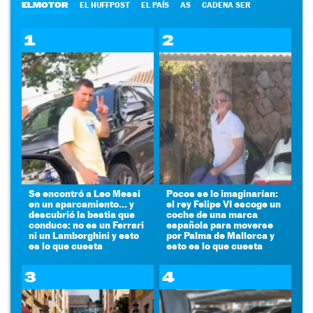
ELMOTOR
EL HUFFPOST
EL PAÍS
AS
CADENA SER
1
2
Se encontró a Leo Messi
Pocos se lo imaginarían:
en un aparcamiento... y
el rey Felipe VI escoge un
descubrió la bestia que
coche de una marca
conduce: no es un Ferrari
española para moverse
ni un Lamborghini y esto
por Palma de Mallorca y
es lo que cuesta
esto es lo que cuesta
3
4