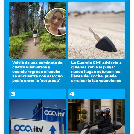
Volvió de una caminata de
La Guardia Civil advierte a
cuatro kilómetros y
quienes van a la playa:
cuando regresa al coche
nunca hagas esto con las
se encuentra con esto: no
llaves del coche, puede
podía creer la 'sorpresa'
arruinarte las vacaciones
3
4