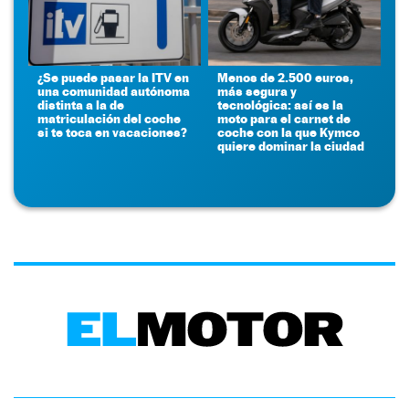
¿Se puede pasar la ITV en
Menos de 2.500 euros,
una comunidad autónoma
más segura y
distinta a la de
tecnológica: así es la
matriculación del coche
moto para el carnet de
si te toca en vacaciones?
coche con la que Kymco
quiere dominar la ciudad