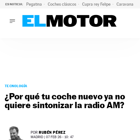
Pegatina
Coches clásicos
Cupra rey Felipe
Caravana lig
ES NOTICIA:
LO ÚLTIMO
¿Conocías esta pegatina de moda?: puede salvar tu coche d
LO ÚLTIMO
¿Conocías esta pegatina de moda?: puede salvar tu coche de
ACTUALIDAD
ELÉCTRICOS
CONDUCIR
PRUEBAS
Saltar
VIRALES
al
TECNOLOGÍA
PODCAST
contenido
¿Por qué tu coche nuevo ya no
MOTOS
quiere sintonizar la radio AM?
TECNOLOGÍA
SUPERCOCHES
MOTORTV
PREMIOS
RUBÉN PÉREZ
POR
SERVICIOS
MADRID |
07 FEB 26 - 10: 47