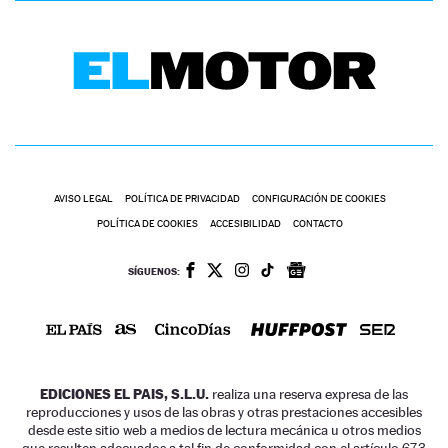
AVISO LEGAL
POLÍTICA DE PRIVACIDAD
CONFIGURACIÓN DE COOKIES
POLÍTICA DE COOKIES
ACCESIBILIDAD
CONTACTO
SÍGUENOS:
EDICIONES EL PAIS, S.L.U.
realiza una reserva expresa de las
reproducciones y usos de las obras y otras prestaciones accesibles
desde este sitio web a medios de lectura mecánica u otros medios
que resulten adecuados a tal fin de conformidad con el artículo 67.3