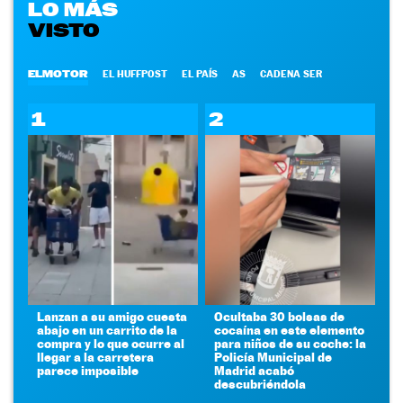
LO MÁS
VISTO
ELMOTOR
EL HUFFPOST
EL PAÍS
AS
CADENA SER
1
2
Lanzan a su amigo cuesta
Ocultaba 30 bolsas de
abajo en un carrito de la
cocaína en este elemento
compra y lo que ocurre al
para niños de su coche: la
llegar a la carretera
Policía Municipal de
parece imposible
Madrid acabó
descubriéndola