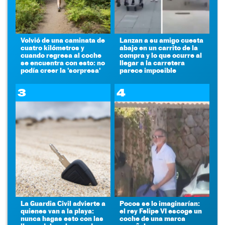
Volvió de una caminata de
Lanzan a su amigo cuesta
cuatro kilómetros y
abajo en un carrito de la
cuando regresa al coche
compra y lo que ocurre al
se encuentra con esto: no
llegar a la carretera
podía creer la 'sorpresa'
parece imposible
3
4
La Guardia Civil advierte a
Pocos se lo imaginarían:
quienes van a la playa:
el rey Felipe VI escoge un
nunca hagas esto con las
coche de una marca