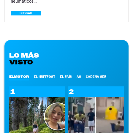
neumáticos…
BUSCAR
LO MÁS
VISTO
ELMOTOR
EL HUFFPOST
EL PAÍS
AS
CADENA SER
1
2