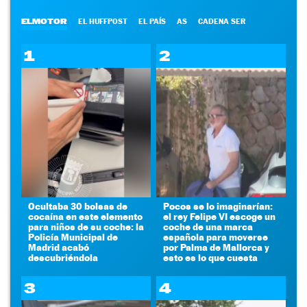
ELMOTOR
EL HUFFPOST
EL PAÍS
AS
CADENA SER
1
2
Ocultaba 30 bolsas de
Pocos se lo imaginarían:
cocaína en este elemento
el rey Felipe VI escoge un
para niños de su coche: la
coche de una marca
Policía Municipal de
española para moverse
Madrid acabó
por Palma de Mallorca y
descubriéndola
esto es lo que cuesta
3
4