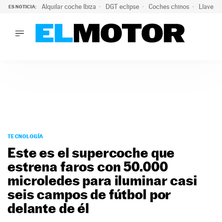
Alquilar coche Ibiza
DGT eclipse
Coches chinos
Llaves 
ES NOTICIA:
LO ÚLTIMO
Hongqi prepara su desembarco en España: SUV eléctricos c
LO ÚLTIMO
Hongqi prepara su desembarco en España: SUV eléctricos c
ACTUALIDAD
ELÉCTRICOS
CONDUCIR
PRUEBAS
Saltar
VIRALES
al
TECNOLOGÍA
PODCAST
contenido
Este es el supercoche que
MOTOS
estrena faros con 50.000
TECNOLOGÍA
microledes para iluminar casi
SUPERCOCHES
MOTORTV
seis campos de fútbol por
PREMIOS
delante de él
SERVICIOS