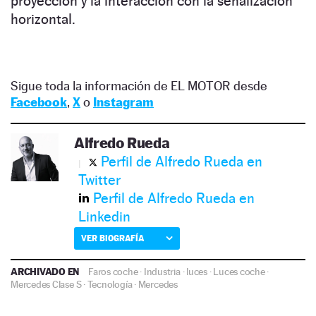
proyección y la interacción con la señalización
horizontal.
Sigue toda la información de EL MOTOR desde
Facebook
,
X
o
Instagram
Alfredo Rueda
Perfil de Alfredo Rueda en
Twitter
Perfil de Alfredo Rueda en
Linkedin
VER BIOGRAFÍA
ARCHIVADO EN
Faros coche
·
Industria
·
luces
·
Luces coche
·
Mercedes Clase S
·
Tecnología
·
Mercedes