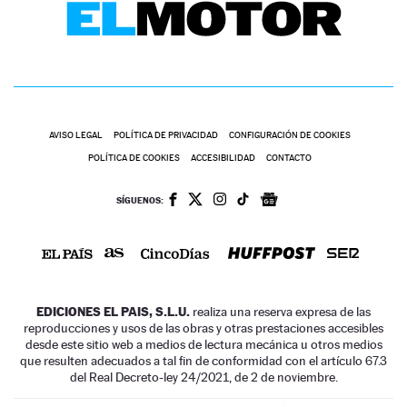
AVISO LEGAL
POLÍTICA DE PRIVACIDAD
CONFIGURACIÓN DE COOKIES
POLÍTICA DE COOKIES
ACCESIBILIDAD
CONTACTO
SÍGUENOS:
EDICIONES EL PAIS, S.L.U.
realiza una reserva expresa de las
reproducciones y usos de las obras y otras prestaciones accesibles
desde este sitio web a medios de lectura mecánica u otros medios
que resulten adecuados a tal fin de conformidad con el artículo 67.3
del Real Decreto-ley 24/2021, de 2 de noviembre.