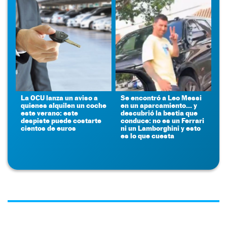
La OCU lanza un aviso a
Se encontró a Leo Messi
quienes alquilen un coche
en un aparcamiento... y
este verano: este
descubrió la bestia que
despiste puede costarte
conduce: no es un Ferrari
cientos de euros
ni un Lamborghini y esto
es lo que cuesta