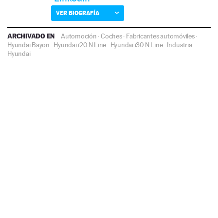
VER BIOGRAFÍA
ARCHIVADO EN
Automoción
·
Coches
·
Fabricantes automóviles
·
Hyundai Bayon
·
Hyundai i20 N Line
·
Hyundai i30 N Line
·
Industria
·
Hyundai