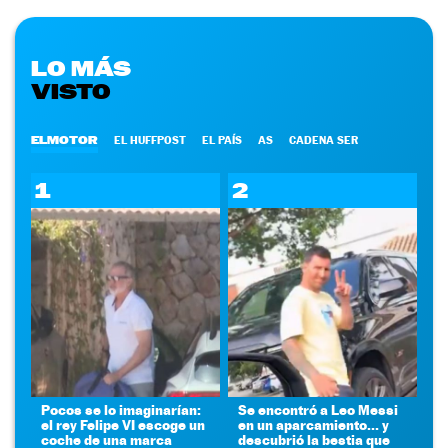
LO MÁS
VISTO
ELMOTOR
EL HUFFPOST
EL PAÍS
AS
CADENA SER
1
2
Pocos se lo imaginarían:
Se encontró a Leo Messi
el rey Felipe VI escoge un
en un aparcamiento... y
coche de una marca
descubrió la bestia que