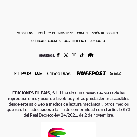
AVISO LEGAL
POLÍTICA DE PRIVACIDAD
CONFIGURACIÓN DE COOKIES
POLÍTICA DE COOKIES
ACCESIBILIDAD
CONTACTO
SÍGUENOS:
EDICIONES EL PAIS, S.L.U.
realiza una reserva expresa de las
reproducciones y usos de las obras y otras prestaciones accesibles
desde este sitio web a medios de lectura mecánica u otros medios
que resulten adecuados a tal fin de conformidad con el artículo 67.3
del Real Decreto-ley 24/2021, de 2 de noviembre.