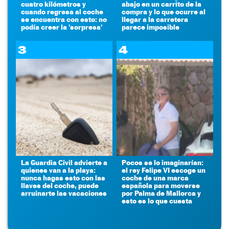
cuatro kilómetros y
abajo en un carrito de la
cuando regresa al coche
compra y lo que ocurre al
se encuentra con esto: no
llegar a la carretera
podía creer la 'sorpresa'
parece imposible
3
4
La Guardia Civil advierte a
Pocos se lo imaginarían:
quienes van a la playa:
el rey Felipe VI escoge un
nunca hagas esto con las
coche de una marca
llaves del coche, puede
española para moverse
arruinarte las vacaciones
por Palma de Mallorca y
esto es lo que cuesta