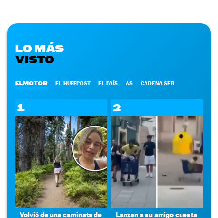
LO MÁS
VISTO
ELMOTOR
EL HUFFPOST
EL PAÍS
AS
CADENA SER
1
2
Volvió de una caminata de
Lanzan a su amigo cuesta