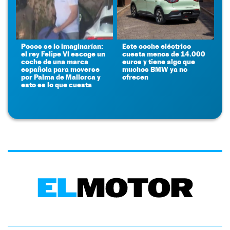
Pocos se lo imaginarían:
Este coche eléctrico
el rey Felipe VI escoge un
cuesta menos de 14.000
coche de una marca
euros y tiene algo que
española para moverse
muchos BMW ya no
por Palma de Mallorca y
ofrecen
esto es lo que cuesta