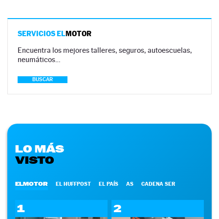
SERVICIOS EL
MOTOR
Encuentra los mejores talleres, seguros, autoescuelas,
neumáticos…
BUSCAR
LO MÁS
VISTO
ELMOTOR
EL HUFFPOST
EL PAÍS
AS
CADENA SER
1
2