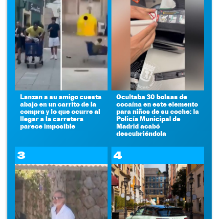
Lanzan a su amigo cuesta
Ocultaba 30 bolsas de
abajo en un carrito de la
cocaína en este elemento
compra y lo que ocurre al
para niños de su coche: la
llegar a la carretera
Policía Municipal de
parece imposible
Madrid acabó
descubriéndola
3
4