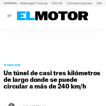
Volkswagen Touareg
Ruta 66
Caminata sorpresa
Gafas 
ES NOTICIA:
LO ÚLTIMO
Ni se te ocurra usar las gafas del eclipse al volante: el moti
LO ÚLTIMO
Ni se te ocurra usar las gafas del eclipse al volante: el motiv
ACTUALIDAD
ELÉCTRICOS
CONDUCIR
PRUEBAS
Saltar
VIRALES
al
TECNOLOGÍA
PODCAST
contenido
Un túnel de casi tres kilómetros
MOTOS
de largo donde se puede
TECNOLOGÍA
circular a más de 240 km/h
SUPERCOCHES
MOTORTV
PREMIOS
SERVICIOS