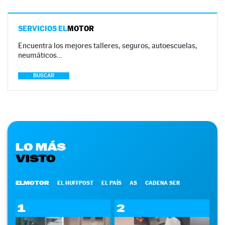
SERVICIOS EL
MOTOR
Encuentra los mejores talleres, seguros, autoescuelas,
neumáticos…
BUSCAR
LO MÁS
VISTO
ELMOTOR
EL HUFFPOST
EL PAÍS
AS
CADENA SER
1
2