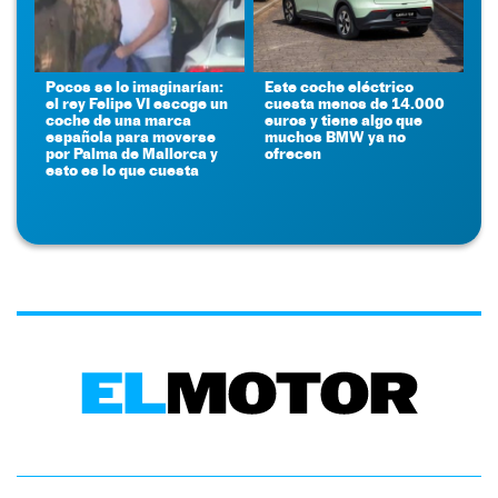
Pocos se lo imaginarían:
Este coche eléctrico
el rey Felipe VI escoge un
cuesta menos de 14.000
coche de una marca
euros y tiene algo que
española para moverse
muchos BMW ya no
por Palma de Mallorca y
ofrecen
esto es lo que cuesta