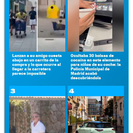
Lanzan a su amigo cuesta
Ocultaba 30 bolsas de
abajo en un carrito de la
cocaína en este elemento
compra y lo que ocurre al
para niños de su coche: la
llegar a la carretera
Policía Municipal de
parece imposible
Madrid acabó
descubriéndola
3
4