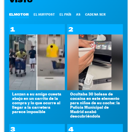
VISTO
ELMOTOR
EL HUFFPOST
EL PAÍS
AS
CADENA SER
1
2
Lanzan a su amigo cuesta
Ocultaba 30 bolsas de
abajo en un carrito de la
cocaína en este elemento
compra y lo que ocurre al
para niños de su coche: la
llegar a la carretera
Policía Municipal de
parece imposible
Madrid acabó
descubriéndola
3
4