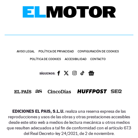
AVISO LEGAL
POLÍTICA DE PRIVACIDAD
CONFIGURACIÓN DE COOKIES
POLÍTICA DE COOKIES
ACCESIBILIDAD
CONTACTO
SÍGUENOS:
EDICIONES EL PAIS, S.L.U.
realiza una reserva expresa de las
reproducciones y usos de las obras y otras prestaciones accesibles
desde este sitio web a medios de lectura mecánica u otros medios
que resulten adecuados a tal fin de conformidad con el artículo 67.3
del Real Decreto-ley 24/2021, de 2 de noviembre.