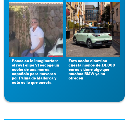
Pocos se lo imaginarían:
Este coche eléctrico
el rey Felipe VI escoge un
cuesta menos de 14.000
coche de una marca
euros y tiene algo que
española para moverse
muchos BMW ya no
por Palma de Mallorca y
ofrecen
esto es lo que cuesta