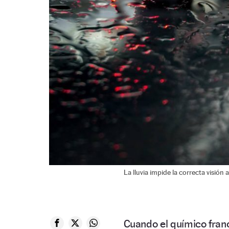
La lluvia impide la correcta visión a
Cuando el químico fra