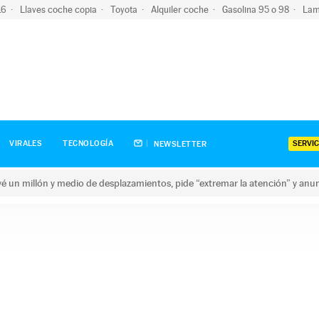
-16
Llaves coche copia
Toyota
Alquiler coche
Gasolina 95 o 98
Lam
SERVIC
VIRALES
TECNOLOGÍA
NEWSLETTER
revé un millón y medio de desplazamientos, pide “extremar la atención” y anu
n millón y medio de desplazamientos, pide “extremar la atención”