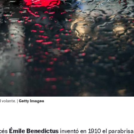
Getty Images
l volante. |
ncés
Émile Benedictus
inventó en 1910 el parabrisa