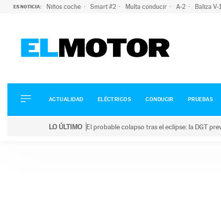
Niños coche
Smart #2
Multa conducir
A-2
Baliza V
ES NOTICIA:
ACTUALIDAD
ELÉCTRICOS
CONDUCIR
ACTUALIDAD
ELÉCTRICOS
CONDUCIR
PRUEBAS
PRUEBAS
Saltar
VIRALES
LO ÚLTIMO
El probable colapso tras el eclipse: la DGT p
al
PODCAST
LO ÚLTIMO
El probable colapso tras el eclipse: la DGT prevé u
contenido
MOTOS
TECNOLOGÍA
SUPERCOCHES
MOTORTV
PREMIOS
SERVICIOS