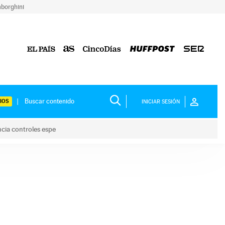
borghini
IOS
INICIAR SESIÓN
ncia controles espe
 y anuncia controles espe