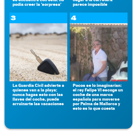
podía creer la 'sorpresa'
parece imposible
3
4
La Guardia Civil advierte a
Pocos se lo imaginarían:
quienes van a la playa:
el rey Felipe VI escoge un
nunca hagas esto con las
coche de una marca
llaves del coche, puede
española para moverse
arruinarte las vacaciones
por Palma de Mallorca y
esto es lo que cuesta