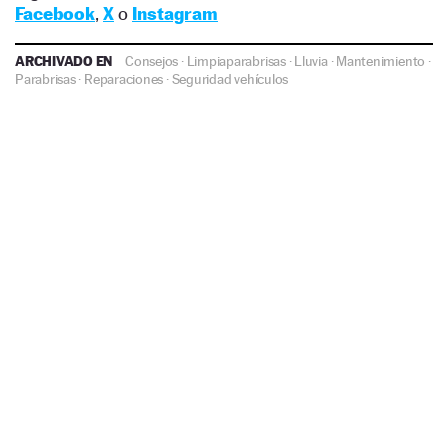
Facebook
,
X
o
Instagram
ARCHIVADO EN
Consejos
·
Limpiaparabrisas
·
Lluvia
·
Mantenimiento
·
Parabrisas
·
Reparaciones
·
Seguridad vehículos