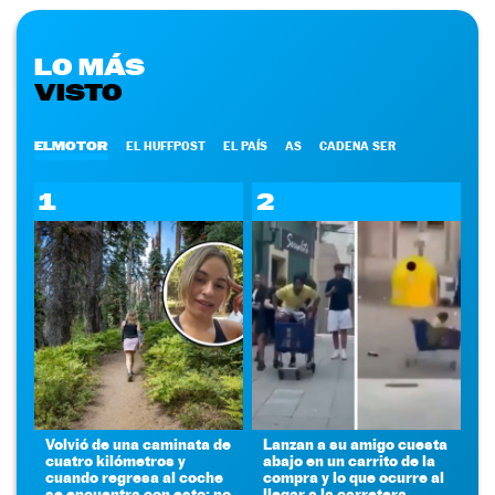
LO MÁS
VISTO
ELMOTOR
EL HUFFPOST
EL PAÍS
AS
CADENA SER
1
2
Volvió de una caminata de
Lanzan a su amigo cuesta
cuatro kilómetros y
abajo en un carrito de la
cuando regresa al coche
compra y lo que ocurre al
se encuentra con esto: no
llegar a la carretera