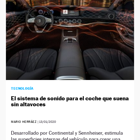
NEWSLETTER
SÍGUENOS
TECNOLOGÍA
El sistema de sonido para el coche que suena
sin altavoces
MARIO HERRÁEZ
|
13/01/2020
Desarrollado por Continental y Sennheiser, estimula
las superficies internas del vehículo para crear una