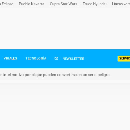
s Eclipse
Pueblo Navarra
Cupra Star Wars
Truco Hyundai
Líneas ver
SERVIC
VIRALES
TECNOLOGÍA
NEWSLETTER
olante: el motivo por el que pueden convertirse en un serio peligro
e: el motivo por el que pueden convertirse en un serio peligro