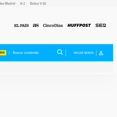
des Madrid
A-2
Baliza V-16
IOS
INICIAR SESIÓN