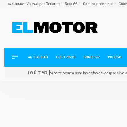
Volkswagen Touareg
Ruta 66
Caminata sorpresa
Gafa
ES NOTICIA:
ACTUALIDAD
ELÉCTRICOS
CONDUCIR
ACTUALIDAD
ELÉCTRICOS
CONDUCIR
PRUEBAS
PRUEBAS
Saltar
VIRALES
LO ÚLTIMO
Ni se te ocurra usar las gafas del eclipse al v
al
PODCAST
LO ÚLTIMO
Ni se te ocurra usar las gafas del eclipse al volant
contenido
MOTOS
TECNOLOGÍA
SUPERCOCHES
MOTORTV
PREMIOS
SERVICIOS