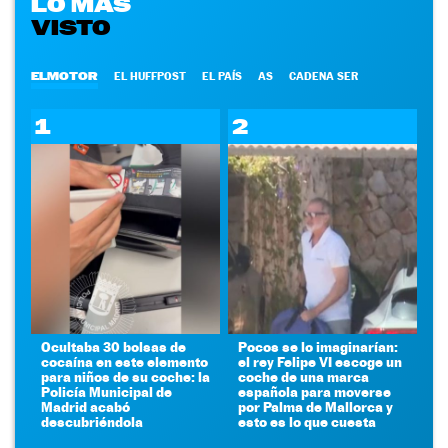
LO MÁS
VISTO
ELMOTOR
EL HUFFPOST
EL PAÍS
AS
CADENA SER
1
2
Ocultaba 30 bolsas de
Pocos se lo imaginarían:
cocaína en este elemento
el rey Felipe VI escoge un
para niños de su coche: la
coche de una marca
Policía Municipal de
española para moverse
Madrid acabó
por Palma de Mallorca y
descubriéndola
esto es lo que cuesta