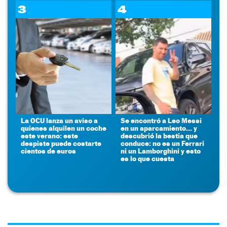
3
4
La OCU lanza un aviso a
Se encontró a Leo Messi
quienes alquilen un coche
en un aparcamiento... y
este verano: este
descubrió la bestia que
despiste puede costarte
conduce: no es un Ferrari
cientos de euros
ni un Lamborghini y esto
es lo que cuesta