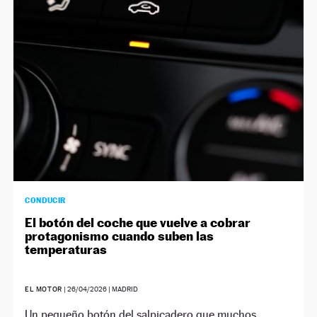
NEWSLETTER
SÍGUENOS
CONDUCIR
El botón del coche que vuelve a cobrar
protagonismo cuando suben las
temperaturas
EL MOTOR
|
26/04/2026
| MADRID
Un pequeño botón del salpicadero que muchos