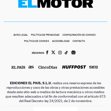
AVISO LEGAL
POLÍTICA DE PRIVACIDAD
CONFIGURACIÓN DE COOKIES
POLÍTICA DE COOKIES
ACCESIBILIDAD
CONTACTO
SÍGUENOS:
EDICIONES EL PAIS, S.L.U.
realiza una reserva expresa de las
reproducciones y usos de las obras y otras prestaciones accesibles
desde este sitio web a medios de lectura mecánica u otros medios
que resulten adecuados a tal fin de conformidad con el artículo 67.3
del Real Decreto-ley 24/2021, de 2 de noviembre.