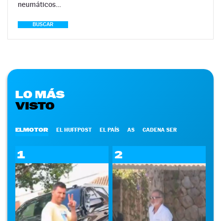
neumáticos…
BUSCAR
LO MÁS
VISTO
ELMOTOR
EL HUFFPOST
EL PAÍS
AS
CADENA SER
1
2