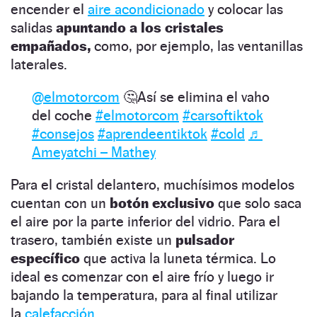
encender el
aire acondicionado
y colocar las
salidas
apuntando a los cristales
empañados,
como, por ejemplo, las ventanillas
laterales.
@elmotorcom
🤔Así se elimina el vaho
del coche
#elmotorcom
#carsoftiktok
#consejos
#aprendeentiktok
#cold
♬
Ameyatchi – Mathey
Para el cristal delantero, muchísimos modelos
cuentan con un
botón exclusivo
que solo saca
el aire por la parte inferior del vidrio. Para el
trasero, también existe un
pulsador
específico
que activa la luneta térmica. Lo
ideal es comenzar con el aire frío y luego ir
bajando la temperatura, para al final utilizar
la
calefacción
.