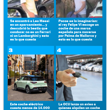
Se encontró a Leo Messi
Pocos se lo imaginarían:
en un aparcamiento... y
el rey Felipe VI escoge un
descubrió la bestia que
coche de una marca
conduce: no es un Ferrari
española para moverse
ni un Lamborghini y esto
por Palma de Mallorca y
es lo que cuesta
esto es lo que cuesta
3
4
Este coche eléctrico
La OCU lanza un aviso a
cuesta menos de 14.000
quienes alquilen un coche