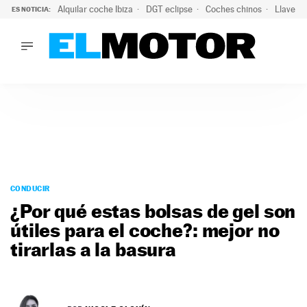
Alquilar coche Ibiza
DGT eclipse
Coches chinos
Llaves 
ES NOTICIA:
LO ÚLTIMO
Hongqi prepara su desembarco en España: SUV eléctricos c
LO ÚLTIMO
Hongqi prepara su desembarco en España: SUV eléctricos c
ACTUALIDAD
ELÉCTRICOS
CONDUCIR
PRUEBAS
Saltar
VIRALES
al
CONDUCIR
PODCAST
contenido
¿Por qué estas bolsas de gel son
MOTOS
útiles para el coche?: mejor no
TECNOLOGÍA
tirarlas a la basura
SUPERCOCHES
MOTORTV
PREMIOS
SERVICIOS